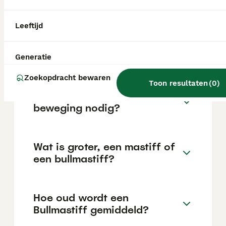
kan variëren afhankelijk van factoren zoals
de stamboom, de reputatie van de fokker en
de locatie.
Leeftijd
Is een Bullmastiff sterk?
Generatie
Zoekopdracht bewaren
Toon resultaten
(
0
)
Heeft een Bullmastiff veel
beweging nodig?
Wat is groter, een mastiff of
een bullmastiff?
Hoe oud wordt een
Bullmastiff gemiddeld?