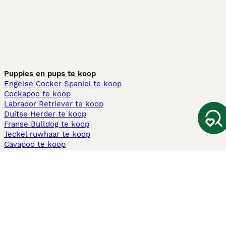
Puppies en pups te koop
Engelse Cocker Spaniel te koop
Cockapoo te koop
Labrador Retriever te koop
Duitse Herder te koop
Franse Bulldog te koop
Teckel ruwhaar te koop
Cavapoo te koop
Andere populaire pagina's
Honden te koop in Amsterdam
Pups te koop Limburg​
Pups te koop Friesland​
Honden te koop in Gelderland
Honden te koop in Den Haag