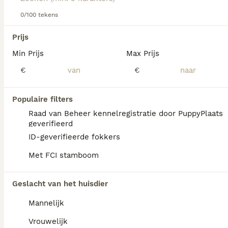
Lees onze
Bullmastiff adviespagina
voor informatie over
dit hondenras.
0/100 tekens
We hebben 0 Bullmastiff Honden ter adoptie
Prijs
in Tytsjerksteradiel gevonden.
Min Prijs
Max Prijs
Als je toekomstige resultaten wil zien voor deze 
exacte zoekopdracht, sla dan je zoekopdracht op en 
€
€
vind jouw perfecte hond:
Zoekopdracht bewaren
Populaire filters
Raad van Beheer kennelregistratie door PuppyPlaats
geverifieerd
FAQ's
ID-geverifieerde fokkers
Met FCI stamboom
Hoeveel kost een Bullmastiff
Geslacht van het huisdier
pup?
Mannelijk
De gemiddelde prijs voor een Bullmastiff
pup in Nederland ligt rond de €934 maar dit
Vrouwelijk