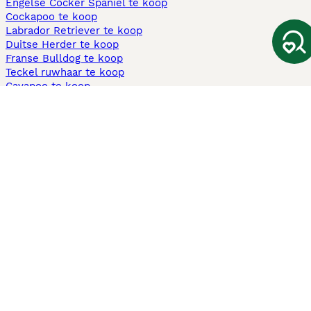
Engelse Cocker Spaniel te koop
Cockapoo te koop
Labrador Retriever te koop
Duitse Herder te koop
Franse Bulldog te koop
Teckel ruwhaar te koop
Cavapoo te koop
Andere populaire pagina's
Honden te koop in Amsterdam
Pups te koop Limburg​
Pups te koop Friesland​
Honden te koop in Gelderland
Honden te koop in Den Haag
Honden te koop in Enschede
Adopteer hond in Nederland
Informatie
Over ons
Privacybeleid
Support