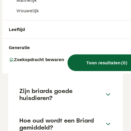
heupdysplasie, kanker, een opgeblazen buik,
Mannelijk
oogziekten, allergieën, hypothyreoïdie,
Vrouwelijk
epilepsie, oorontstekingen,
bloedstollingsstoornissen en hernia's.
Leeftijd
Wat kost een Briard pup?
Generatie
Zoekopdracht bewaren
Is een Briard een makkelijke
Toon resultaten
(
0
)
hond?
Zijn briards goede
huisdieren?
Hoe oud wordt een Briard
gemiddeld?