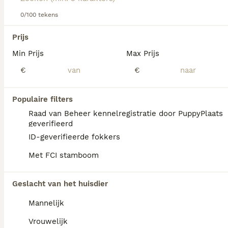
Lees onze
0/100 tekens
Briard adviespagina
voor informatie over dit
hondenras.
We hebben 0 Briard Honden ter adoptie in
Prijs
Reusel-de Mierden gevonden.
Min Prijs
Max Prijs
Als je toekomstige resultaten wil zien voor deze 
exacte zoekopdracht, sla dan je zoekopdracht op en 
€
€
vind jouw perfecte hond:
Zoekopdracht bewaren
Populaire filters
Raad van Beheer kennelregistratie door PuppyPlaats
geverifieerd
FAQ's
ID-geverifieerde fokkers
Met FCI stamboom
Welke
Geslacht van het huisdier
gezondheidsproblemen zijn
er verbonden aan briards?
Mannelijk
Gezondheidsproblemen die bij Briards
Vrouwelijk