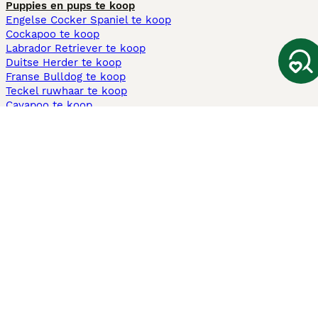
Puppies en pups te koop
Engelse Cocker Spaniel te koop
Cockapoo te koop
Labrador Retriever te koop
Duitse Herder te koop
Franse Bulldog te koop
Teckel ruwhaar te koop
Cavapoo te koop
Andere populaire pagina's
Honden te koop in Amsterdam
Pups te koop Limburg​
Pups te koop Friesland​
Honden te koop in Gelderland
Honden te koop in Den Haag
Honden te koop in Enschede
Adopteer hond in Nederland
Informatie
Over ons
Privacybeleid