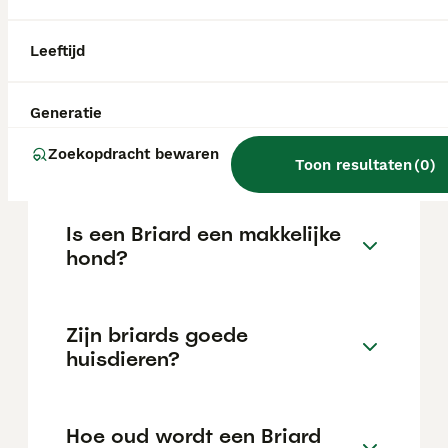
kunnen voorkomen zijn onder andere
heupdysplasie, kanker, een opgeblazen buik,
oogziekten, allergieën, hypothyreoïdie,
Leeftijd
epilepsie, oorontstekingen,
bloedstollingsstoornissen en hernia's.
Generatie
Wat kost een Briard pup?
Zoekopdracht bewaren
Toon resultaten
(
0
)
Is een Briard een makkelijke
hond?
Zijn briards goede
huisdieren?
Hoe oud wordt een Briard