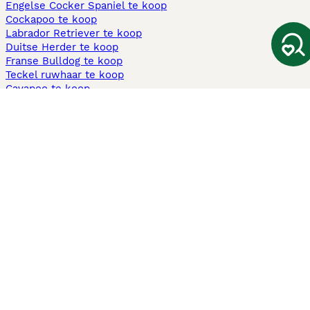
Engelse Cocker Spaniel te koop
Cockapoo te koop
Labrador Retriever te koop
Duitse Herder te koop
Franse Bulldog te koop
Teckel ruwhaar te koop
Cavapoo te koop
Andere populaire pagina's
Honden te koop in Amsterdam
Pups te koop Limburg​
Pups te koop Friesland​
Honden te koop in Gelderland
Honden te koop in Den Haag
Honden te koop in Enschede
Adopteer hond in Nederland
Informatie
Over ons
Privacybeleid
Support