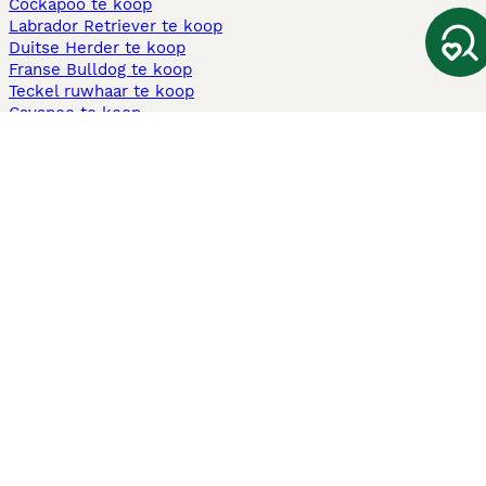
Cockapoo te koop
Labrador Retriever te koop
Duitse Herder te koop
Franse Bulldog te koop
Teckel ruwhaar te koop
Cavapoo te koop
Andere populaire pagina's
Honden te koop in Amsterdam
Pups te koop Limburg​
Pups te koop Friesland​
Honden te koop in Gelderland
Honden te koop in Den Haag
Honden te koop in Enschede
Adopteer hond in Nederland
Informatie
Over ons
Privacybeleid
Support
Pers