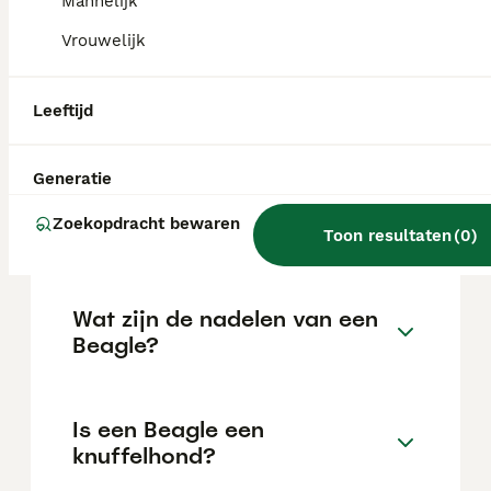
Mannelijk
locatie.
Vrouwelijk
Is een Beagle een moeilijke
Leeftijd
hond?
Generatie
Kan een Beagle alleen thuis
Zoekopdracht bewaren
blijven?
Toon resultaten
(
0
)
Wat zijn de nadelen van een
Beagle?
Is een Beagle een
knuffelhond?