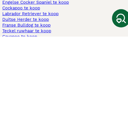
Engelse Cocker Spaniel te koop
Cockapoo te koop
Labrador Retriever te koop
Duitse Herder te koop
Franse Bulldog te koop
Teckel ruwhaar te koop
Cavapoo te koop
Andere populaire pagina's
Honden te koop in Amsterdam
Pups te koop Limburg​
Pups te koop Friesland​
Honden te koop in Gelderland
Honden te koop in Den Haag
Honden te koop in Enschede
Adopteer hond in Nederland
Informatie
Over ons
Privacybeleid
Support