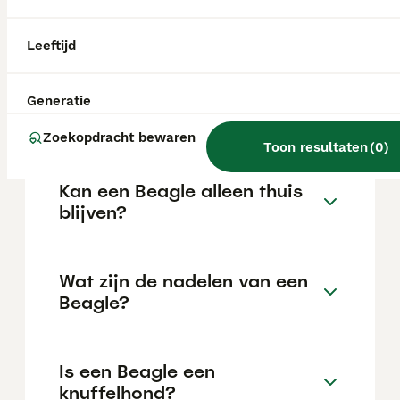
variëren afhankelijk van factoren zoals de
stamboom, de reputatie van de fokker en de
locatie.
Leeftijd
Is een Beagle een moeilijke
Generatie
hond?
Zoekopdracht bewaren
Toon resultaten
(
0
)
Kan een Beagle alleen thuis
blijven?
Wat zijn de nadelen van een
Beagle?
Is een Beagle een
knuffelhond?