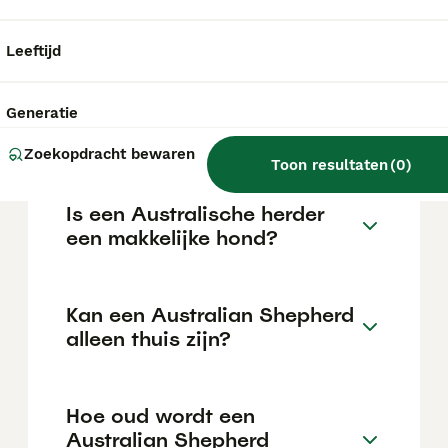
€1064 maar dit kan variëren afhankelijk van
factoren zoals de stamboom, de reputatie
van de fokker en de locatie.
Leeftijd
Waar moet je op letten bij
Generatie
een Australian Shepherd?
Zoekopdracht bewaren
Toon resultaten
(
0
)
Is een Australische herder
een makkelijke hond?
Kan een Australian Shepherd
alleen thuis zijn?
Hoe oud wordt een
Australian Shepherd