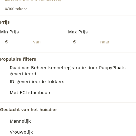
informatie over dit hondenras.
0/100 tekens
We hebben 0 Australian Shepherd Honden ter
Prijs
adoptie in Tytsjerksteradiel gevonden.
Min Prijs
Max Prijs
Als je toekomstige resultaten wil zien voor deze 
exacte zoekopdracht, sla dan je zoekopdracht op en 
€
€
vind jouw perfecte hond:
Zoekopdracht bewaren
Populaire filters
Raad van Beheer kennelregistratie door PuppyPlaats
geverifieerd
FAQ's
ID-geverifieerde fokkers
Met FCI stamboom
Hoe duur is een Australian
Geslacht van het huisdier
Shepherd?
Mannelijk
De gemiddelde prijs voor een Australian
Shepherd pup in Nederland ligt rond de
Vrouwelijk