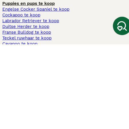
Puppies en pups te koop
Engelse Cocker Spaniel te koop
Cockapoo te koop
Labrador Retriever te koop
Duitse Herder te koop
Franse Bulldog te koop
Teckel ruwhaar te koop
Cavapoo te koop
Andere populaire pagina's
Honden te koop in Amsterdam
Pups te koop Limburg​
Pups te koop Friesland​
Honden te koop in Gelderland
Honden te koop in Den Haag
Honden te koop in Enschede
Adopteer hond in Nederland
Informatie
Over ons
Privacybeleid