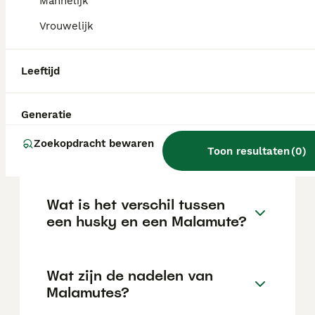
Mannelijk
van de fokker en de locatie.
Vrouwelijk
Zijn Alaskan Malamutes
Leeftijd
goede honden?
Generatie
Wat is de levensverwachting
Zoekopdracht bewaren
van een Alaska Malamute?
Toon resultaten
(
0
)
Wat is het verschil tussen
een husky en een Malamute?
Wat zijn de nadelen van
Malamutes?