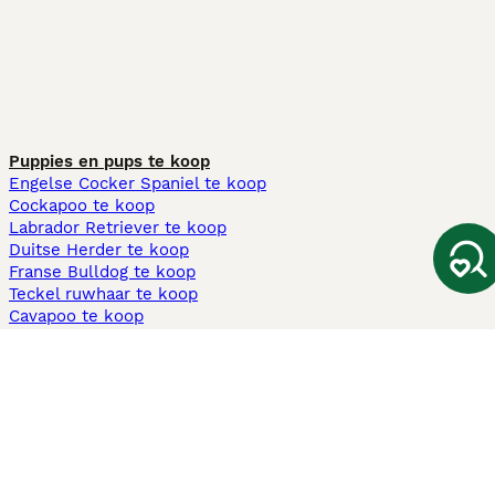
Puppies en pups te koop
Engelse Cocker Spaniel te koop
Cockapoo te koop
Labrador Retriever te koop
Duitse Herder te koop
Franse Bulldog te koop
Teckel ruwhaar te koop
Cavapoo te koop
Andere populaire pagina's
Honden te koop in Amsterdam
Pups te koop Limburg​
Pups te koop Friesland​
Honden te koop in Gelderland
Honden te koop in Den Haag