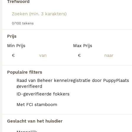
Trefwoord
Lees onze
Alaska Malamute adviespagina
voor informatie
over dit hondenras.
We hebben 0 Alaska Malamute Honden ter
0/100 tekens
adoptie in Assendelft gevonden.
Als je toekomstige resultaten wil zien voor deze 
Prijs
exacte zoekopdracht, sla dan je zoekopdracht op en 
vind jouw perfecte hond:
Min Prijs
Max Prijs
€
€
Zoekopdracht bewaren
Populaire filters
FAQ's
Raad van Beheer kennelregistratie door PuppyPlaats
geverifieerd
ID-geverifieerde fokkers
Wat kost een Malamute pup?
Met FCI stamboom
De gemiddelde prijs voor een Alaska
Malamute pup in Nederland ligt rond de
Geslacht van het huisdier
€730 maar dit kan variëren afhankelijk van
factoren zoals de stamboom, de reputatie