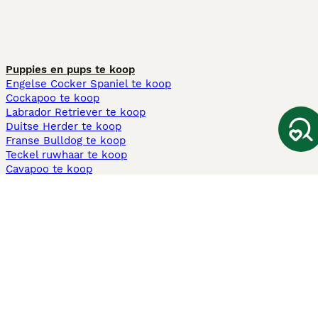
Puppies en pups te koop
Engelse Cocker Spaniel te koop
Cockapoo te koop
Labrador Retriever te koop
Duitse Herder te koop
Franse Bulldog te koop
Teckel ruwhaar te koop
Cavapoo te koop
Andere populaire pagina's
Honden te koop in Amsterdam
Pups te koop Limburg​
Pups te koop Friesland​
Honden te koop in Gelderland
Honden te koop in Den Haag
Honden te koop in Enschede
Adopteer hond in Nederland