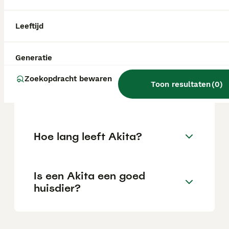
locatie.
Leeftijd
Is Akita Inu beter dan Shiba
Inu?
Generatie
Zoekopdracht bewaren
Toon resultaten
(
0
)
Is een Akita lief?
Hoe lang leeft Akita?
Is een Akita een goed
huisdier?