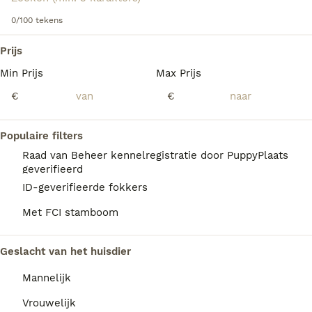
informatie over dit hondenras.
0/100 tekens
We hebben 0 Zwarte Russische Terriër Pups
Prijs
te koop in Mill en Sint Hubert gevonden.
Min Prijs
Max Prijs
Als je toekomstige resultaten wil zien voor deze 
exacte zoekopdracht, sla dan je zoekopdracht op en 
€
€
vind jouw perfecte hond:
Zoekopdracht bewaren
Populaire filters
Raad van Beheer kennelregistratie door PuppyPlaats
geverifieerd
FAQ's
ID-geverifieerde fokkers
Met FCI stamboom
Wat is het karakter van een
Geslacht van het huisdier
zwarte russische terriër?
Mannelijk
De Zwarte Russische Terriër is rustig,
terughoudend tegenover vreemden en heeft
Vrouwelijk