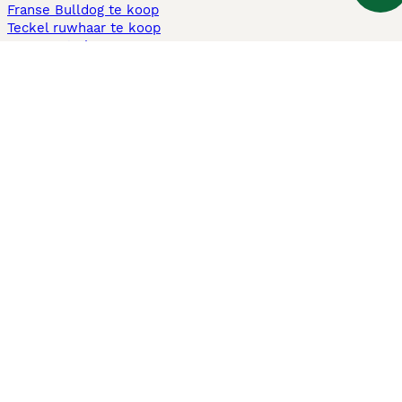
Franse Bulldog te koop
Teckel ruwhaar te koop
Cavapoo te koop
Andere populaire pagina's
Honden te koop in Amsterdam
Pups te koop Limburg​
Pups te koop Friesland​
Honden te koop in Gelderland
Honden te koop in Den Haag
Honden te koop in Enschede
Adopteer hond in Nederland
Informatie
Over ons
Privacybeleid
Support
Pers
Voorwaarden
Pups verkopen
Honden test