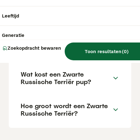
een sterke bewakingsdrang. Hij vraagt een
consequente maar niet harde opvoeding en
is geen ras voor beginners.
Leeftijd
Wat is de gemiddelde prijs
Generatie
van een russische toy
Zoekopdracht bewaren
terriër?
Toon resultaten
(
0
)
Wat kost een Zwarte
Russische Terriër pup?
Hoe groot wordt een Zwarte
Russische Terriër?