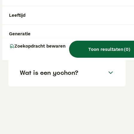
Leeftijd
Hoe groot kan een yochon
worden?
Generatie
Zoekopdracht bewaren
Welk ras is een Yochon?
Toon resultaten
(
0
)
Wat is een yochon?