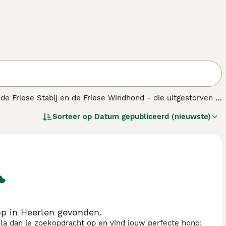
de Friese Stabij en de Friese Windhond - die uitgestorven is
roeger vooral voor in het Friese merengebied. De
Sorteer op
Datum gepubliceerd (nieuwste)
otter- en bunzingjacht), maar hem ook gebruikten als
p in Heerlen gevonden.
sla dan je zoekopdracht op en vind jouw perfecte hond: