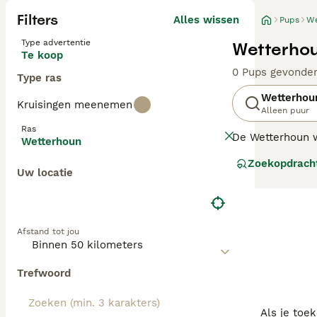
Filters
Alles wissen
Pups
We
Type advertentie
Wetterhou
Te koop
0 Pups gevonde
Type ras
Wetterhou
Kruisingen meenemen
Alleen puur
Ras
De Wetterhoun we
Wetterhoun
rond 1940 - uit
Zoekopdrach
Wetterhoun was 
Uw locatie
waak- en erfhon
Lees onze Wette
Afstand tot jou
Trefwoord
Als je toe