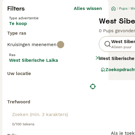
Filters
Alles wissen
Pups
We
Type advertentie
West Sibe
Te koop
0 Pups gevonde
Type ras
West Siber
Kruisingen meenemen
Alleen puur
Ras
West Siberische
West Siberische Laika
Rusland. Deze ho
Zoekopdrach
opsporen en vas
Uw locatie
dicht, dubbelvac
temperament is 
hechte band met
fysieke stimulat
zoals lange wand
Trefwoord
siberische laika
metgezel is voo
0/100 tekens
Als je toe