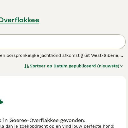
Overflakkee
 een oorspronkelijke jachthond afkomstig uit West-Siberië,
eciaal gefokt voor veelzijdige jacht, waaronder het
Sorteer op
Datum gepubliceerd (nieuwste)
t Siberische Laika
heeft een middelgroot postuur met een
de rechtopstaande oren en de opgerolde staart. Het
inct en waakzaamheid. Deze hond is loyal en vormt een
 Vanwege zijn hoge energie en behoefte aan mentale en
n eigenaren die ruimte en tijd hebben voor activiteiten
sen en minder geschikt als huishond. Zoektermen zoals 'west
nras' benadrukken dat deze hond een speciale, krachtige
p in Goeree-Overflakkee gevonden.
sla dan je zoekopdracht op en vind jouw perfecte hond: