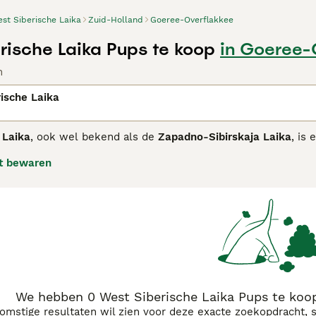
st Siberische Laika
Zuid-Holland
Goeree-Overflakkee
rische Laika Pups te koop
in Goeree-
n
ische Laika
 Laika
, ook wel bekend als de
Zapadno-Sibirskaja Laika
, is
nd werd geselecteerd uit inheemse Laika-populaties en is sp
t bewaren
thouden van wild zoals eekhoorns, beren en elanden. De
Wes
htig haar dat beschermt tegen koude en vocht. Typisch zijn 
onafhankelijk, levendig en moedig, met een sterke jachtinst
 zijn baasje, maar kan afwachtend zijn tegenover vreemden.
ie is de
West Siberische Laika
het meest geschikt voor ervare
elingen en jachttraining. Het ras is ideaal voor actieve men
 karakter', 'west siberische laika pup kopen' en 'laika honde
r liefhebbers van Siberische hondenrassen.
We hebben 0 West Siberische Laika Pups te koo
komstige resultaten wil zien voor deze exacte zoekopdracht, 