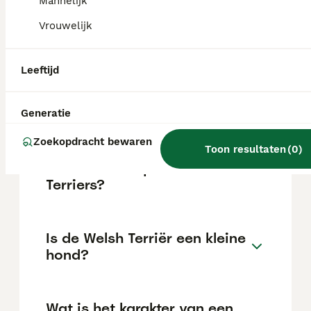
Mannelijk
Vrouwelijk
Wat is het verschil tussen
een Airedale en een Welsh
Leeftijd
Terriër?
Generatie
Welke
Zoekopdracht bewaren
gezondheidsproblemen
Toon resultaten
(
0
)
komen voor bij Welsh
Terriers?
Is de Welsh Terriër een kleine
hond?
Wat is het karakter van een