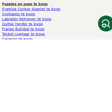
Puppies en pups te koop
Engelse Cocker Spaniel te koop
Cockapoo te koop
Labrador Retriever te koop
Duitse Herder te koop
Franse Bulldog te koop
Teckel ruwhaar te koop
Cavapoo te koop
Andere populaire pagina's
Honden te koop in Amsterdam
Pups te koop Limburg​
Pups te koop Friesland​
Honden te koop in Gelderland
Honden te koop in Den Haag
Honden te koop in Enschede
Adopteer hond in Nederland
Informatie
Over ons
Privacybeleid