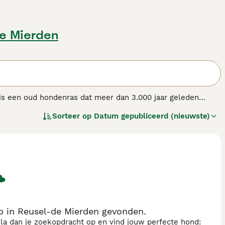
de Mierden
 is een oud hondenras dat meer dan 3.000 jaar geleden
as werd oorspronkelijk gebruikt om vee te drijven en
Sorteer op
Datum gepubliceerd (nieuwste)
het onderscheidt van zijn familielid, de Pembroke Welsh
 een dichte dubbele vacht en komt in diverse kleuren,
oyaal en waakzaam, maar ze kunnen ook gereserveerd zijn
en actief karakter en hebben voldoende beweging en
naren die tijd investeren in training en spel. Als gevolg
ging en een gezonde levensstijl vereist. Wie op zoek is naar
gezel vinden.
p in Reusel-de Mierden gevonden.
sla dan je zoekopdracht op en vind jouw perfecte hond: