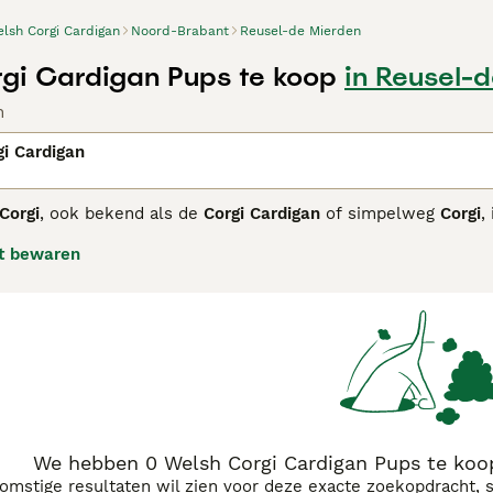
lsh Corgi Cardigan
Noord-Brabant
Reusel-de Mierden
gi Cardigan Pups te koop
in Reusel-
n
i Cardigan
Corgi
, ook bekend als de
Corgi Cardigan
of simpelweg
Corgi
,
sche stammen naar Wales kwam. Dit stevige en laagblijvende r
t bewaren
bewaken, met kenmerken als een lange, busachtige staart die 
hond
heeft een middelgroot, compact lichaam met ronde oren,
 blauw merle. Qua temperament zijn Cardigans intelligent, l
den, waardoor ze uitstekende waakhonden zijn. Ze hebben e
ie nodig, wat hen geschikt maakt voor actieve gezinnen of eige
g zijn ze gevoelig voor rugproblemen, wat regelmatige verzor
energieke en loyale
corgi pup
zal met dit ras een trouwe met
We hebben 0 Welsh Corgi Cardigan Pups te koo
komstige resultaten wil zien voor deze exacte zoekopdracht, 