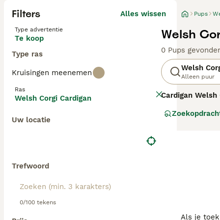
Filters
Alles wissen
Pups
We
Type advertentie
Welsh Cor
Te koop
0 Pups gevonde
Type ras
Welsh Corg
Kruisingen meenemen
Alleen puur
Ras
Cardigan Welsh 
Welsh Corgi Cardigan
vanuit de Kelti
Zoekopdrach
boerderijen te 
Uw locatie
Corgi. De
Corgi 
waaronder uniek
tegenover vreem
mentale stimulat
van hun lange ru
Trefwoord
een charmante, 
0/100 tekens
Als je toe