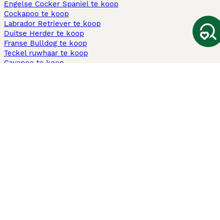
Engelse Cocker Spaniel te koop
Cockapoo te koop
Labrador Retriever te koop
Duitse Herder te koop
Franse Bulldog te koop
Teckel ruwhaar te koop
Cavapoo te koop
Andere populaire pagina's
Honden te koop in Amsterdam
Pups te koop Limburg​
Pups te koop Friesland​
Honden te koop in Gelderland
Honden te koop in Den Haag
Honden te koop in Enschede
Adopteer hond in Nederland
Informatie
Over ons
Privacybeleid
Support