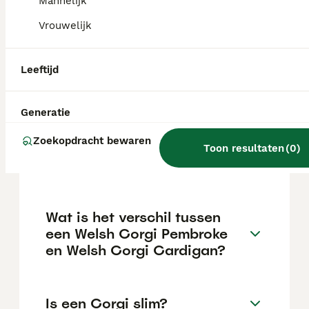
maar dit kan variëren afhankelijk van
Mannelijk
factoren zoals de stamboom, de reputatie
Vrouwelijk
van de fokker en de locatie.
Leeftijd
Is een Corgi een makkelijke
hond?
Generatie
Zoekopdracht bewaren
Hoe oud wordt een Welsh
Toon resultaten
(
0
)
Corgi gemiddeld?
Wat is het verschil tussen
een Welsh Corgi Pembroke
en Welsh Corgi Cardigan?
Is een Corgi slim?