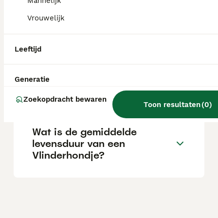
Mannelijk
Vrouwelijk
Wat is de prijs van een
Vlinderhondje puppy?
Leeftijd
Generatie
Wat is het karakter van een
Vlinderhondje?
Zoekopdracht bewaren
Toon resultaten
(
0
)
Wat is de gemiddelde
levensduur van een
Vlinderhondje?