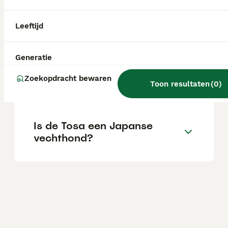
Wat is het karakter van een
Leeftijd
Tosa Inu?
Generatie
Waarom is de Tosa in
Zoekopdracht bewaren
Toon resultaten
(
0
)
sommige landen verboden?
Is de Tosa een Japanse
vechthond?