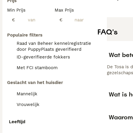
Prijs
Min Prijs
Max Prijs
€
€
FAQ's
Populaire filters
Raad van Beheer kennelregistratie
door PuppyPlaats geverifieerd
Wat bet
ID-geverifieerde fokkers
De Tosa is 
Met FCI stamboom
gezelschap
Geslacht van het huisdier
Wat is h
Mannelijk
Vrouwelijk
Waarom 
Leeftijd