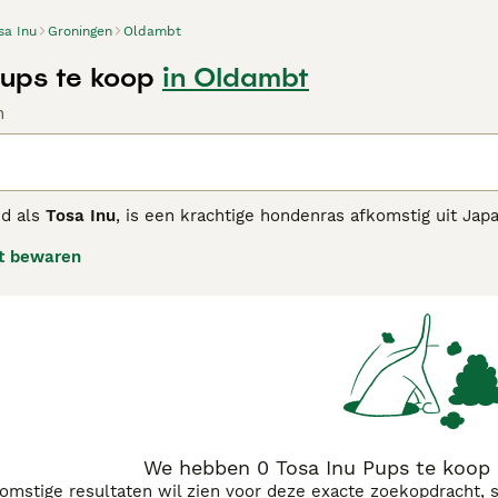
sa Inu
Groningen
Oldambt
Pups te koop
in Oldambt
n
nd als
Tosa Inu
, is een krachtige hondenras afkomstig uit Ja
 een gespierd lichaam, brede kop en een korte, dichte vacht 
t bewaren
ar ook rustig en loyaal, wat hem tot een uitstekende waakho
s meestal vriendelijk naar zijn familie, maar kan afstandeli
jk dat de hond goed gesocialiseerd en getraind wordt vanaf j
ndenbezitters die voldoende tijd en kennis hebben om deze v
 zoekwoorden die vaak geassocieerd worden met dit ras zijn bi
bij worden ook vaak koosnamen zoals "reusje" gebruikt voor d
igenaren die op zoek zijn naar een sterke en betrouwbare ho
We hebben 0 Tosa Inu Pups te koop
komstige resultaten wil zien voor deze exacte zoekopdracht, 