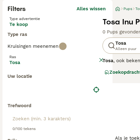
Filters
Alles wissen
Pups
To
Type advertentie
Tosa Inu 
Te koop
0 Pups gevonde
Type ras
Tosa
Kruisingen meenemen
Alleen puur
Ras
Tosa
, ook beke
Tosa
verschijning met
Zoekopdrach
alleen sterk ma
Uw locatie
temperament en i
is het belangri
voor ervaren ho
geven. Populaire
karakter". Hier
Trefwoord
geschikt voor e
0/100 tekens
Als je toe