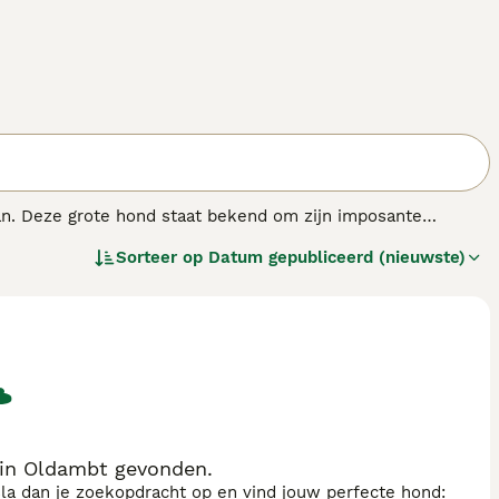
pan. Deze grote hond staat bekend om zijn imposante
die meestal rood, wit of gestroomd kan zijn. De
Tosa
is niet
Sorteer op
Datum gepubliceerd (nieuwste)
nd en metgezel maakt. Hij heeft een evenwichtig
jk zijn tegenover vreemden. Vanwege zijn grootte en kracht
onge leeftijd. Deze eigenschappen maken de
Tosa
geschikt
erantwoordelijke hond de juiste opvoeding en beweging te
jvoorbeeld "tosa inu", "tosa pup", "tosa hond", en "tosa inu
e grote maar vaak zachtaardige hond. De
Tosa
is dus vooral
nd met een kalm karakter.
 in Oldambt gevonden.
sla dan je zoekopdracht op en vind jouw perfecte hond: