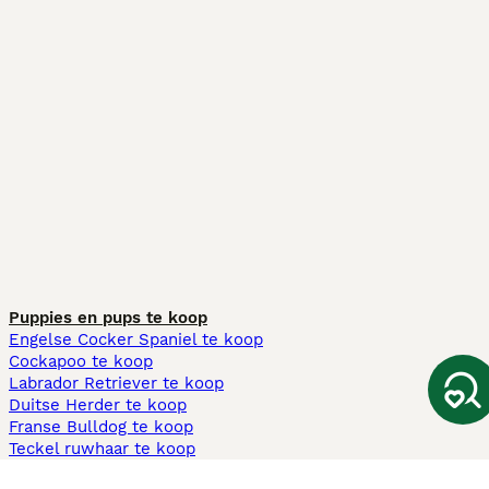
Puppies en pups te koop
Engelse Cocker Spaniel te koop
Cockapoo te koop
Labrador Retriever te koop
Duitse Herder te koop
Franse Bulldog te koop
Teckel ruwhaar te koop
Cavapoo te koop