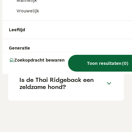
Mannelijk
Vrouwelijk
Is de Thai Ridgeback een
goede gezinshond?
Leeftijd
Generatie
Zijn Thai Ridgebacks
agressief?
Zoekopdracht bewaren
Toon resultaten
(
0
)
Is de Thai Ridgeback een
zeldzame hond?