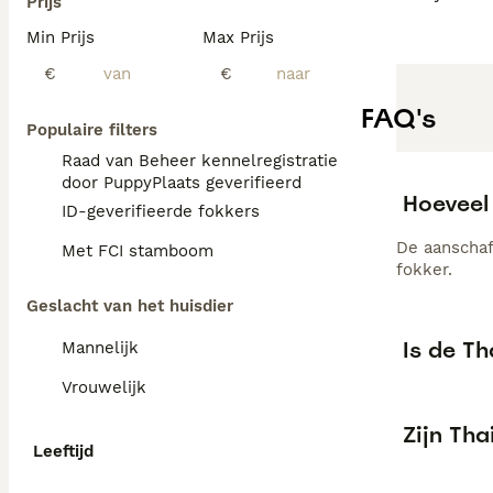
Prijs
Min Prijs
Max Prijs
€
€
FAQ's
Populaire filters
Raad van Beheer kennelregistratie
door PuppyPlaats geverifieerd
Hoeveel
ID-geverifieerde fokkers
De aanschaf
Met FCI stamboom
fokker.
Geslacht van het huisdier
Is de T
Mannelijk
Vrouwelijk
Zijn Th
Leeftijd