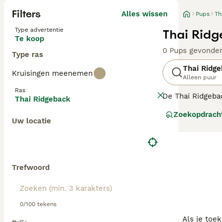
Filters
Alles wissen
Pups
Th
Type advertentie
Thai Ridg
Te koop
0 Pups gevonde
Type ras
Thai Ridg
Kruisingen meenemen
Alleen puur
Ras
De Thai Ridgeba
Thai Ridgeback
worden beschouw
Zoekopdrach
extreem zuivere 
Uw locatie
hond die gelief
Lees onze
Thai 
Trefwoord
0/100 tekens
Als je toe