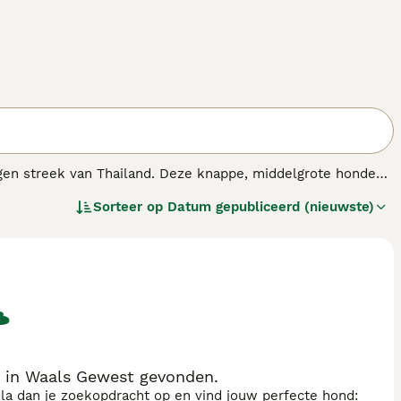
egen streek van Thailand. Deze knappe, middelgrote honden
 zijn gekomen met andere rassen. Als zodanig hebben ze
Sorteer op
Datum gepubliceerd (nieuwste)
n geboorteland. Het is een intelligente, actieve en waakse
 in Waals Gewest gevonden.
sla dan je zoekopdracht op en vind jouw perfecte hond: