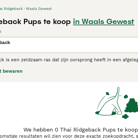
ai Ridgeback
Waals Gewest
eback Pups te koop
in Waals Gewest
n
eback
ck is een zeldzaam ras dat zijn oorsprong heeft in een afgel
d als een van de zuiverste rassen omdat ze niet in contact
t bewaren
bloedlijnen en zijn ze altijd zeer gewaardeerd geweest in hu
d word door iedereen om zich heen.
Ridgeback adviespagina
voor informatie over dit hondenras.
We hebben 0 Thai Ridgeback Pups te koop
komstige resultaten wil zien voor deze exacte zoekopdracht, 