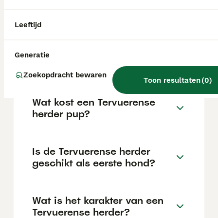
kinderen en andere dieren mits hij goed
gesocialiseerd is.
Leeftijd
Wat is de makkelijkste
Generatie
herdershond?
Zoekopdracht bewaren
Toon resultaten
(
0
)
Wat kost een Tervuerense
herder pup?
Is de Tervuerense herder
geschikt als eerste hond?
Wat is het karakter van een
Tervuerense herder?