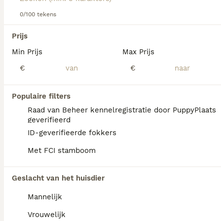
0/100 tekens
We hebben 0 Tervuerense Herder Pups te
koop in Utrecht gevonden.
Prijs
Als je toekomstige resultaten wil zien voor deze 
Min Prijs
Max Prijs
exacte zoekopdracht, sla dan je zoekopdracht op en 
vind jouw perfecte hond:
€
€
Zoekopdracht bewaren
Populaire filters
Raad van Beheer kennelregistratie door PuppyPlaats
FAQ's
geverifieerd
ID-geverifieerde fokkers
Met FCI stamboom
Is de Tervuerense herder
kindvriendelijk?
Geslacht van het huisdier
De Tervuerense Herder is aanhankelijk,
Mannelijk
loyaal en beschermend tegenover zijn gezin.
Hij is waakzaam, wat hem een uitstekende
Vrouwelijk
waakhond maakt, en kan goed overweg met