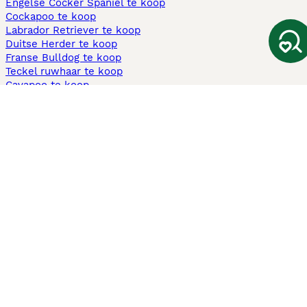
Engelse Cocker Spaniel te koop
Cockapoo te koop
Labrador Retriever te koop
Duitse Herder te koop
Franse Bulldog te koop
Teckel ruwhaar te koop
Cavapoo te koop
Andere populaire pagina's
Honden te koop in Amsterdam
Pups te koop Limburg​
Pups te koop Friesland​
Honden te koop in Gelderland
Honden te koop in Den Haag
Honden te koop in Enschede
Adopteer hond in Nederland
Informatie
Over ons
Privacybeleid
Support