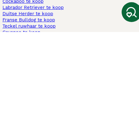
Cockapoo te koop
Labrador Retriever te koop
Duitse Herder te koop
Franse Bulldog te koop
Teckel ruwhaar te koop
Cavapoo te koop
Andere populaire pagina's
Honden te koop in Amsterdam
Pups te koop Limburg​
Pups te koop Friesland​
Honden te koop in Gelderland
Honden te koop in Den Haag
Honden te koop in Enschede
Adopteer hond in Nederland
Informatie
Over ons
Privacybeleid
Support
Pers