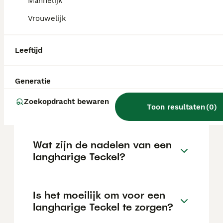
Mannelijk
trainen.
Vrouwelijk
Welke 3 soorten teckels zijn
Leeftijd
er?
Generatie
Wat is de prijs van een
Zoekopdracht bewaren
langhaar Teckel?
Toon resultaten
(
0
)
Wat zijn de nadelen van een
langharige Teckel?
Is het moeilijk om voor een
langharige Teckel te zorgen?