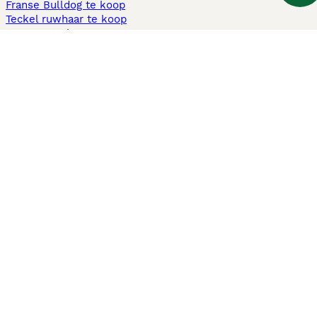
Franse Bulldog te koop
Teckel ruwhaar te koop
Cavapoo te koop
Andere populaire pagina's
Honden te koop in Amsterdam
Pups te koop Limburg​
Pups te koop Friesland​
Honden te koop in Gelderland
Honden te koop in Den Haag
Honden te koop in Enschede
Adopteer hond in Nederland
Informatie
Over ons
Privacybeleid
Support
Pers
Voorwaarden
Pups verkopen
Honden test