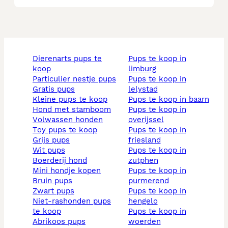
dierenarts pups te
pups te koop in
koop
limburg
particulier nestje pups
pups te koop in
gratis pups
lelystad
kleine pups te koop
pups te koop in baarn
hond met stamboom
pups te koop in
volwassen honden
overijssel
toy pups te koop
pups te koop in
grijs pups
friesland
wit pups
pups te koop in
boerderij hond
zutphen
mini hondje kopen
pups te koop in
bruin pups
purmerend
zwart pups
pups te koop in
niet-rashonden pups
hengelo
te koop
pups te koop in
abrikoos pups
woerden