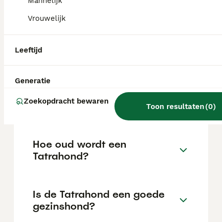
Mannelijk
tegen rovers, beren en wolven.
Vrouwelijk
Wat is de prijs van een
Leeftijd
Tatrahond?
Generatie
Wat is het karakter van een
Zoekopdracht bewaren
Tatrahond?
Toon resultaten
(
0
)
Hoe oud wordt een
Tatrahond?
Is de Tatrahond een goede
gezinshond?