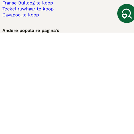
Franse Bulldog te koop
Teckel ruwhaar te koop
Cavapoo te koop
Andere populaire pagina's
Honden te koop in Amsterdam
Pups te koop Limburg​
Pups te koop Friesland​
Honden te koop in Gelderland
Honden te koop in Den Haag
Honden te koop in Enschede
Adopteer hond in Nederland
Informatie
Over ons
Privacybeleid
Support
Pers
Voorwaarden
Pups verkopen
Honden test