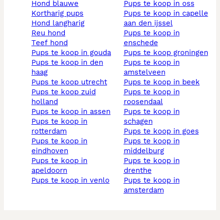
hond blauwe
pups te koop in oss
kortharig pups
pups te koop in capelle
hond langharig
aan den ijssel
reu hond
pups te koop in
teef hond
enschede
pups te koop in gouda
pups te koop groningen
pups te koop in den
pups te koop in
haag
amstelveen
pups te koop utrecht
pups te koop in beek
pups te koop zuid
pups te koop in
holland
roosendaal
pups te koop in assen
pups te koop in
pups te koop in
schagen
rotterdam
pups te koop in goes
pups te koop in
pups te koop in
eindhoven
middelburg
pups te koop in
pups te koop in
apeldoorn
drenthe
pups te koop in venlo
pups te koop in
amsterdam