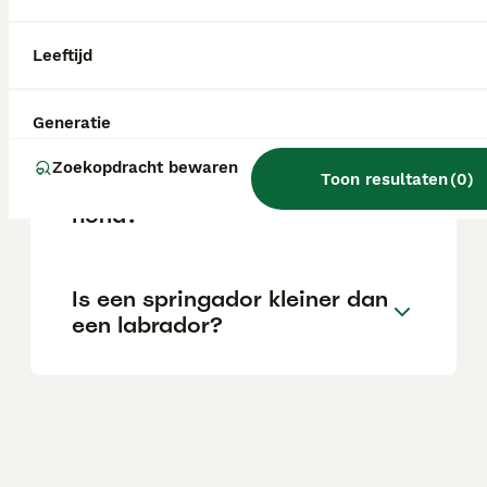
cm en een gewicht van 23 tot 41 kg.
Leeftijd
Hoe oud wordt een
springador?
Generatie
Zoekopdracht bewaren
Toon resultaten
(
0
)
Is een springador een goede
hond?
Is een springador kleiner dan
een labrador?