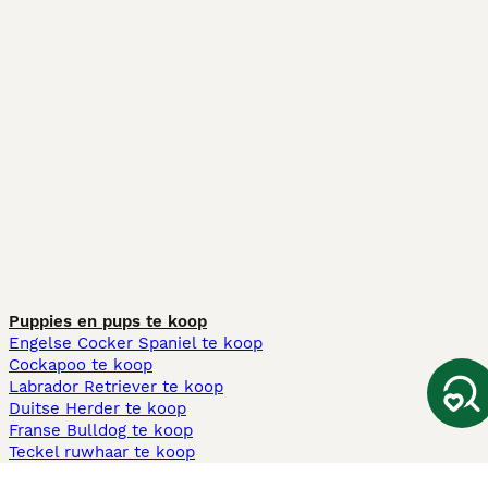
Puppies en pups te koop
Engelse Cocker Spaniel te koop
Cockapoo te koop
Labrador Retriever te koop
Duitse Herder te koop
Franse Bulldog te koop
Teckel ruwhaar te koop
Cavapoo te koop