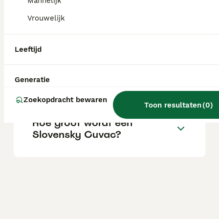
Mannelijk
Vrouwelijk
Wat kost een Slovensky
Cuvac pup?
Leeftijd
Is de Slovensky Cuvac een
Generatie
goede gezinshond?
Zoekopdracht bewaren
Toon resultaten
(
0
)
Hoe groot wordt een
Slovensky Cuvac?