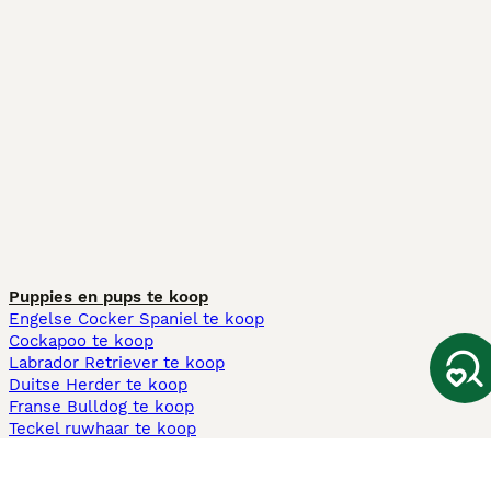
Puppies en pups te koop
Engelse Cocker Spaniel te koop
Cockapoo te koop
Labrador Retriever te koop
Duitse Herder te koop
Franse Bulldog te koop
Teckel ruwhaar te koop
Cavapoo te koop