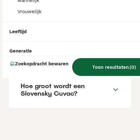
omgeving kan een optie zijn.
Mannelijk
Vrouwelijk
Wat kost een Slovensky
Cuvac pup?
Leeftijd
Generatie
Is de Slovensky Cuvac een
goede gezinshond?
Zoekopdracht bewaren
Toon resultaten
(
0
)
Hoe groot wordt een
Slovensky Cuvac?