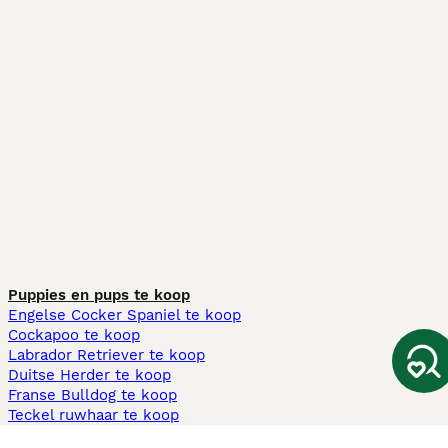
Puppies en pups te koop
Engelse Cocker Spaniel te koop
Cockapoo te koop
Labrador Retriever te koop
Duitse Herder te koop
Franse Bulldog te koop
Teckel ruwhaar te koop
Cavapoo te koop