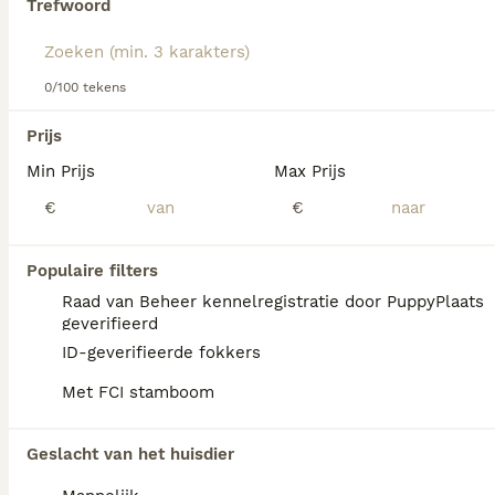
Trefwoord
We hebben 0 Slovensky Cuvac Pups te koop
0/100 tekens
in Assendelft gevonden.
Als je toekomstige resultaten wil zien voor deze 
Prijs
exacte zoekopdracht, sla dan je zoekopdracht op en 
vind jouw perfecte hond:
Min Prijs
Max Prijs
€
€
Zoekopdracht bewaren
Populaire filters
FAQ's
Raad van Beheer kennelregistratie door PuppyPlaats
geverifieerd
ID-geverifieerde fokkers
Is er een Slovensky Cuvac te
Met FCI stamboom
koop in België?
Slovensky Cuvac pups zijn niet altijd overal
Geslacht van het huisdier
te vinden; een fokker in België of de