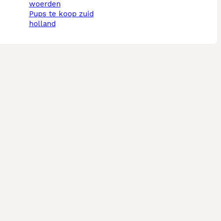
woerden
pups te koop zuid
holland