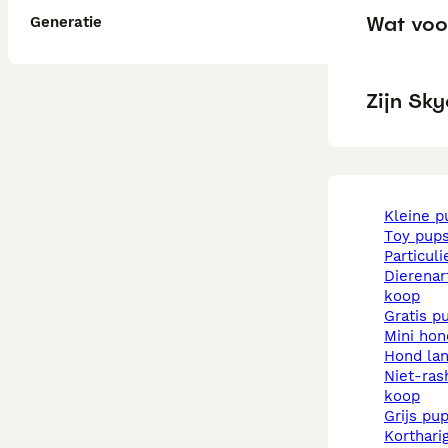
Wat voor
Generatie
Zijn Sky
kleine 
toy pup
particul
dierenarts pups te
koop
gratis p
mini ho
hond la
niet-rashonden pups te
koop
grijs pu
korthar