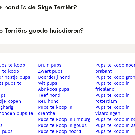
 hond is de Skye Terriër?
e Terriërs goede huisdieren?
pups te koop
bruin pups
pups te koop noord
s te koop
zwart pups
brabant
ier nestje pups
boerderij hond
pups te koop gro
wit pups
pups te koop in
abrikoos pups
friesland
ups
teef hond
pups te koop in
ndje kopen
reu hond
rotterdam
ngharig
pups te koop in
pups te koop in
drenthe
vlaardingen
pups te koop in limburg
pups te koop in b
ps
pups te koop in gouda
pups te koop in 
ig pups
pups te koop noord
pups te koop in