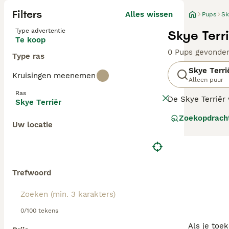
Filters
Alles wissen
Pups
Sk
Type advertentie
Skye Terr
Te koop
0 Pups gevonde
Type ras
Skye Terri
Kruisingen meenemen
Alleen puur
Ras
De Skye Terriër
Skye Terriër
jaar lang om de 
Zoekopdrach
zijn. Helaas is 
Uw locatie
Lees onze
Skye 
Trefwoord
0/100 tekens
Als je toe