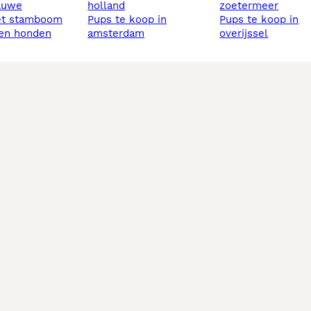
lauwe
holland
zoetermeer
et stamboom
pups te koop in
pups te koop in
sen honden
amsterdam
overijssel