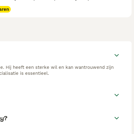
aren
je. Hij heeft een sterke wil en kan wantrouwend zijn
alisatie is essentieel.
py?