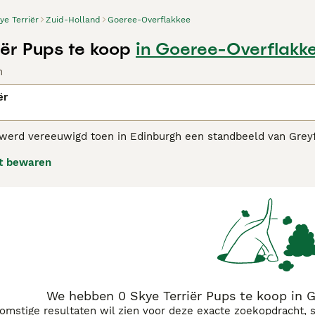
ye Terriër
Zuid-Holland
Goeree-Overflakkee
iër Pups te koop
in Goeree-Overflakk
n
ër
 werd vereeuwigd toen in Edinburgh een standbeeld van Greyf
dood van zijn baasjes door bij hun graf te gaan liggen. Het zi
t bewaren
hun aantal de laatste tijd afgenomen, waardoor ze op de lijst
Terriër adviespagina
voor informatie over dit hondenras.
We hebben 0 Skye Terriër Pups te koop in 
komstige resultaten wil zien voor deze exacte zoekopdracht, 