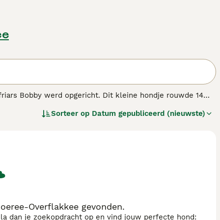
ee
riars Bobby werd opgericht. Dit kleine hondje rouwde 14
jn kleine hondjes met korte poten die langer zijn dan ze groot
Sorteer op
Datum gepubliceerd (nieuwste)
 van bedreigde inheemse rassen zijn geplaatst.
Goeree-Overflakkee gevonden.
sla dan je zoekopdracht op en vind jouw perfecte hond: