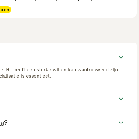
aren
je. Hij heeft een sterke wil en kan wantrouwend zijn
alisatie is essentieel.
py?