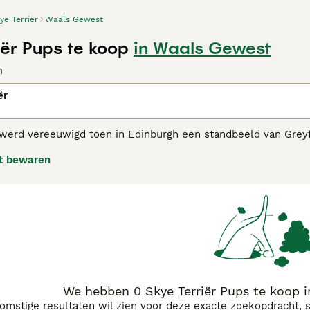
ye Terriër
Waals Gewest
iër Pups te koop
in Waals Gewest
n
ër
 werd vereeuwigd toen in Edinburgh een standbeeld van Greyf
dood van zijn baasjes door bij hun graf te gaan liggen. Het zi
t bewaren
hun aantal de laatste tijd afgenomen, waardoor ze op de lijst
Terriër adviespagina
voor informatie over dit hondenras.
We hebben 0 Skye Terriër Pups te koop 
komstige resultaten wil zien voor deze exacte zoekopdracht, 