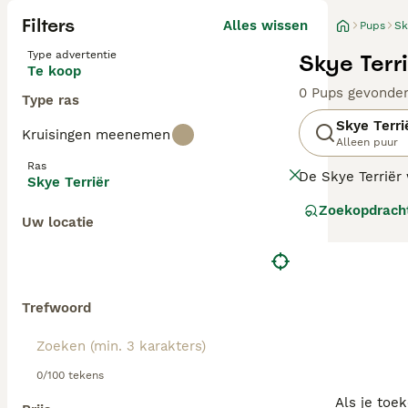
Filters
Alles wissen
Pups
Sk
Type advertentie
Skye Terr
Te koop
0 Pups gevonde
Type ras
Skye Terri
Kruisingen meenemen
Alleen puur
Ras
De Skye Terriër
Skye Terriër
jaar lang om de 
Zoekopdrach
zijn. Helaas is 
Uw locatie
Lees onze
Skye 
Trefwoord
0/100 tekens
Als je toe