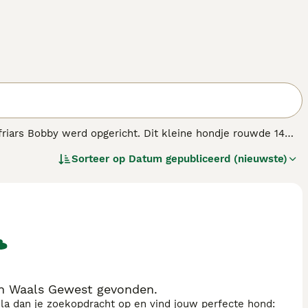
riars Bobby werd opgericht. Dit kleine hondje rouwde 14
jn kleine hondjes met korte poten die langer zijn dan ze groot
Sorteer op
Datum gepubliceerd (nieuwste)
 van bedreigde inheemse rassen zijn geplaatst.
in Waals Gewest gevonden.
sla dan je zoekopdracht op en vind jouw perfecte hond: