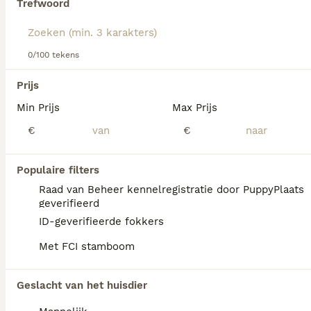
Trefwoord
We hebben 0 Sint Bernard Langhaar Pups te
0/100 tekens
koop in Assendelft gevonden.
Als je toekomstige resultaten wil zien voor deze 
Prijs
exacte zoekopdracht, sla dan je zoekopdracht op en 
vind jouw perfecte hond:
Min Prijs
Max Prijs
€
€
Zoekopdracht bewaren
Populaire filters
FAQ's
Raad van Beheer kennelregistratie door PuppyPlaats
geverifieerd
ID-geverifieerde fokkers
Wat is het karakter van een
Met FCI stamboom
Sint Bernard?
De Sint Bernard heeft een vriendelijk, rustig
Geslacht van het huisdier
en waakzaam karakter. Hij is sociaal,