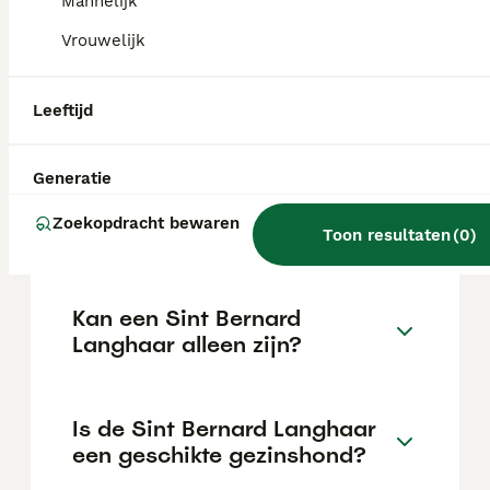
intelligent en leergierig, wat hem tot een
Mannelijk
uitstekende gezinshond maakt, en heeft een
Vrouwelijk
sterk beschermend instinct.
Leeftijd
Is een Sint Bernard slim?
Generatie
Wat kost een goede Sint
Zoekopdracht bewaren
Bernard Langhaar pup?
Toon resultaten
(
0
)
Kan een Sint Bernard
Langhaar alleen zijn?
Is de Sint Bernard Langhaar
een geschikte gezinshond?