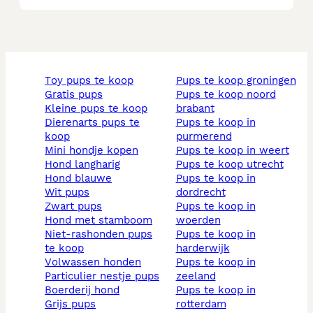
toy pups te koop
pups te koop groningen
gratis pups
pups te koop noord
kleine pups te koop
brabant
dierenarts pups te
pups te koop in
koop
purmerend
mini hondje kopen
pups te koop in weert
hond langharig
pups te koop utrecht
hond blauwe
pups te koop in
wit pups
dordrecht
zwart pups
pups te koop in
hond met stamboom
woerden
niet-rashonden pups
pups te koop in
te koop
harderwijk
volwassen honden
pups te koop in
particulier nestje pups
zeeland
boerderij hond
pups te koop in
grijs pups
rotterdam