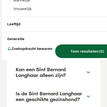
intelligent en leergierig, wat hem tot een
Mannelijk
uitstekende gezinshond maakt, en heeft een
Vrouwelijk
sterk beschermend instinct.
Leeftijd
Is een Sint Bernard slim?
Generatie
Wat kost een goede Sint
Zoekopdracht bewaren
Bernard Langhaar pup?
Toon resultaten
(
0
)
Kan een Sint Bernard
Langhaar alleen zijn?
Is de Sint Bernard Langhaar
een geschikte gezinshond?