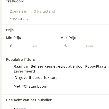
Trefwoord
We hebben 0 Sint Bernard Langhaar Pups te
0/100 tekens
koop in Sint-Oedenrode gevonden.
Als je toekomstige resultaten wil zien voor deze 
Prijs
exacte zoekopdracht, sla dan je zoekopdracht op en 
vind jouw perfecte hond:
Min Prijs
Max Prijs
€
€
Zoekopdracht bewaren
Populaire filters
FAQ's
Raad van Beheer kennelregistratie door PuppyPlaats
geverifieerd
ID-geverifieerde fokkers
Wat is het karakter van een
Met FCI stamboom
Sint Bernard?
De Sint Bernard heeft een vriendelijk, rustig
Geslacht van het huisdier
en waakzaam karakter. Hij is sociaal,