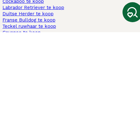
Cockapoo te koop
Labrador Retriever te koop
Duitse Herder te koop
Franse Bulldog te koop
Teckel ruwhaar te koop
Cavapoo te koop
Andere populaire pagina's
Honden te koop in Amsterdam
Pups te koop Limburg​
Pups te koop Friesland​
Honden te koop in Gelderland
Honden te koop in Den Haag
Honden te koop in Enschede
Adopteer hond in Nederland
Informatie
Over ons
Privacybeleid
Support
Pers