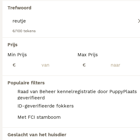
Trefwoord
6/100 tekens
We hebben 0 Reutje Sint Bernard Langhaar
Pups te koop gevonden.
Prijs
Als je toekomstige resultaten wil zien voor deze 
Min Prijs
Max Prijs
exacte zoekopdracht, sla dan je zoekopdracht op en 
vind jouw perfecte hond:
€
€
Zoekopdracht bewaren
Populaire filters
Raad van Beheer kennelregistratie door PuppyPlaats
FAQ's
geverifieerd
ID-geverifieerde fokkers
Met FCI stamboom
Wat is het karakter van een
Sint Bernard?
Geslacht van het huisdier