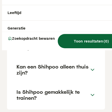
Leeftijd
Wat is het karakter van een
Shihpoo?
Generatie
Zoekopdracht bewaren
Hoeveel jaar leeft een
Toon resultaten
(
0
)
Shihpoo?
Kan een Shihpoo alleen thuis
zijn?
Is Shihpoo gemakkelijk te
trainen?