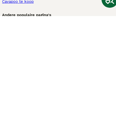
Cavapoo te koop
Andere populaire pagina's
Honden te koop in Amsterdam
Pups te koop Limburg​
Pups te koop Friesland​
Honden te koop in Gelderland
Honden te koop in Den Haag
Honden te koop in Enschede
Adopteer hond in Nederland
Informatie
Over ons
Privacybeleid
Support
Pers
Voorwaarden
Pups verkopen
Honden test