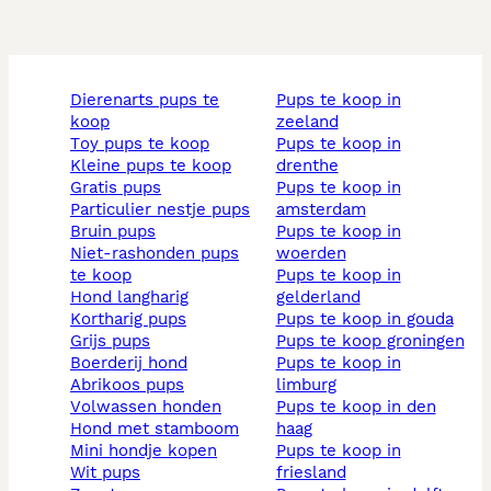
dierenarts pups te
pups te koop in
koop
zeeland
toy pups te koop
pups te koop in
kleine pups te koop
drenthe
gratis pups
pups te koop in
particulier nestje pups
amsterdam
bruin pups
pups te koop in
niet-rashonden pups
woerden
te koop
pups te koop in
hond langharig
gelderland
kortharig pups
pups te koop in gouda
grijs pups
pups te koop groningen
boerderij hond
pups te koop in
abrikoos pups
limburg
volwassen honden
pups te koop in den
hond met stamboom
haag
mini hondje kopen
pups te koop in
wit pups
friesland