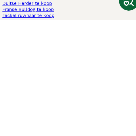
Duitse Herder te koop
Franse Bulldog te koop
Teckel ruwhaar te koop
Cavapoo te koop
Andere populaire pagina's
Honden te koop in Amsterdam
Pups te koop Limburg​
Pups te koop Friesland​
Honden te koop in Gelderland
Honden te koop in Den Haag
Honden te koop in Enschede
Adopteer hond in Nederland
Informatie
Over ons
Privacybeleid
Support
Pers
Voorwaarden
Pups verkopen