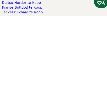
Duitse Herder te koop
Franse Bulldog te koop
Teckel ruwhaar te koop
Cavapoo te koop
Andere populaire pagina's
Honden te koop in Amsterdam
Pups te koop Limburg​
Pups te koop Friesland​
Honden te koop in Gelderland
Honden te koop in Den Haag
Honden te koop in Enschede
Adopteer hond in Nederland
Informatie
Over ons
Privacybeleid
Support
Pers
Voorwaarden
Pups verkopen