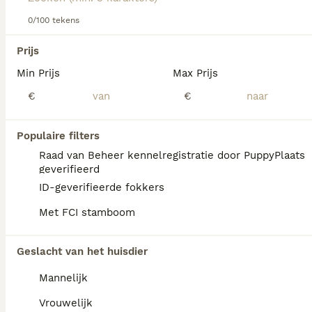
Lees onze
Schotse Herdershond (korthaar) adviespagina
voor informatie over dit hondenras.
0/100 tekens
We hebben 0 Schotse Herdershond korthaar
Prijs
Pups te koop in Rotterdam gevonden.
Min Prijs
Max Prijs
Als je toekomstige resultaten wil zien voor deze 
exacte zoekopdracht, sla dan je zoekopdracht op en 
€
€
vind jouw perfecte hond:
Zoekopdracht bewaren
Populaire filters
Raad van Beheer kennelregistratie door PuppyPlaats
geverifieerd
FAQ's
ID-geverifieerde fokkers
Met FCI stamboom
Wat is het karakter van een
Geslacht van het huisdier
Schotse Herdershond
Korthaar?
Mannelijk
De Kortharige Collie is een vrolijke,
Vrouwelijk