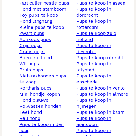
particulier nestje pups
pups te koop in assen
hond met stamboom
pups te koop in
toy pups te koop
dordrecht
hond langharig
pups te koop in
kleine pups te koop
rotterdam
zwart pups
pups te koop zuid
abrikoos pups
holland
grijs pups
pups te koop in
gratis pups
deventer
boerderij hond
pups te koop utrecht
wit pups
pups te koop in
bruin pups
lelystad
niet-rashonden pups
pups te koop in
te koop
enschede
kortharig pups
pups te koop in venlo
mini hondje kopen
pups te koop in almere
hond blauwe
pups te koop in
volwassen honden
nijmegen
teef hond
pups te koop in baarn
reu hond
pups te koop in
pups te koop in den
apeldoorn
haag
pups te koop in