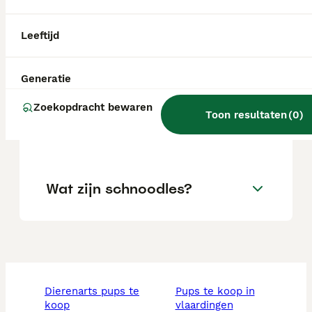
ouderrassen, en heeft een golvende tot
krullende vacht.
Leeftijd
Wat is een Schnoodle?
Generatie
Zoekopdracht bewaren
Toon resultaten
(
0
)
Hoe is een volwassen
Schnoodle?
Wat zijn schnoodles?
dierenarts pups te
pups te koop in
koop
vlaardingen