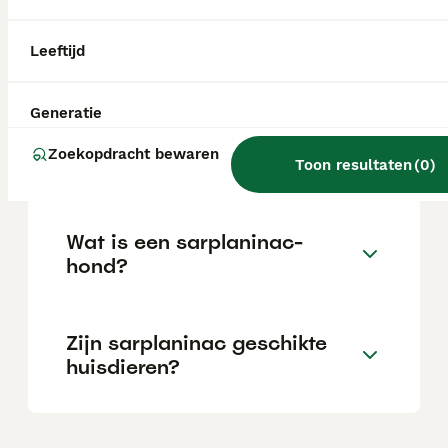
aanzienlijke investering die varieert
afhankelijk van de fokker.
Leeftijd
Welke
gezondheidsproblemen
Generatie
hebben mensen met
Zoekopdracht bewaren
sarplaninac?
Toon resultaten
(
0
)
Wat is een sarplaninac-
hond?
Zijn sarplaninac geschikte
huisdieren?