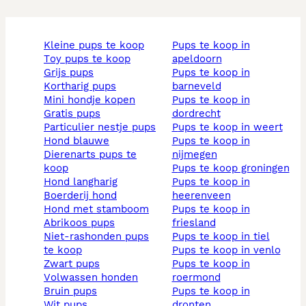
kleine pups te koop
pups te koop in
toy pups te koop
apeldoorn
grijs pups
pups te koop in
kortharig pups
barneveld
mini hondje kopen
pups te koop in
gratis pups
dordrecht
particulier nestje pups
pups te koop in weert
hond blauwe
pups te koop in
dierenarts pups te
nijmegen
koop
pups te koop groningen
hond langharig
pups te koop in
boerderij hond
heerenveen
hond met stamboom
pups te koop in
abrikoos pups
friesland
niet-rashonden pups
pups te koop in tiel
te koop
pups te koop in venlo
zwart pups
pups te koop in
volwassen honden
roermond
bruin pups
pups te koop in
wit pups
dronten