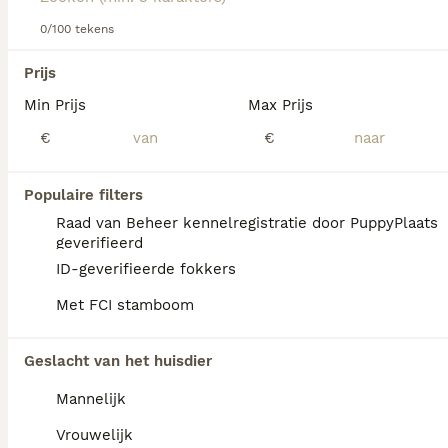
dit hondenras.
0/100 tekens
We hebben 0 Sarplaninac (Joegoslavische
Prijs
herder) Pups te koop in Oldambt gevonden.
Min Prijs
Max Prijs
Als je toekomstige resultaten wil zien voor deze 
exacte zoekopdracht, sla dan je zoekopdracht op en 
€
€
vind jouw perfecte hond:
Zoekopdracht bewaren
Populaire filters
Raad van Beheer kennelregistratie door PuppyPlaats
geverifieerd
FAQ's
ID-geverifieerde fokkers
Met FCI stamboom
Waar kan ik een Sarplaninac
Geslacht van het huisdier
puppy kopen?
Mannelijk
Een Sarplaninac pup is niet altijd
gemakkelijk te vinden en vraagt een
Vrouwelijk