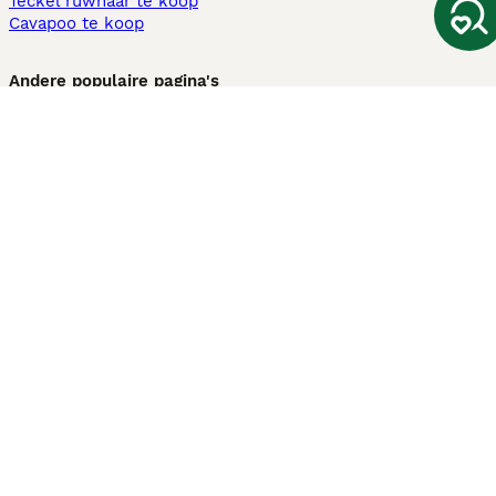
Teckel ruwhaar te koop
Cavapoo te koop
Andere populaire pagina's
Honden te koop in Amsterdam
Pups te koop Limburg​
Pups te koop Friesland​
Honden te koop in Gelderland
Honden te koop in Den Haag
Honden te koop in Enschede
Adopteer hond in Nederland
Informatie
Over ons
Privacybeleid
Support
Pers
Voorwaarden
Pups verkopen
Honden test