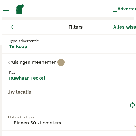
Adverte
Filters
Alles wis
Pups
Ruwhaar Teckel
Overijssel
Ommen
Ommen
Type advertentie
Ruwhaar Teckel Pups te koop
in Ommen
Te koop
0 Pups gevonden
Kruisingen meenemen
Ruwhaar Teckel
Filters
Alleen puur
Ras
Ruwhaar Teckel
De Teckel komt oorspronkelijk uit Duitsland en is
tegenwoordig een gezellige gezinshond. Het is tevens een
Uw locatie
Zoekopdracht bewaren
Sorteer
gepassioneerde jachthond met een groot
uithoudingsvermogen. Hij is daarnaast ook een goede
waakhond.
Afstand tot jou
Lees onze Teckel adviespagina voor informatie over dit
hondenras.