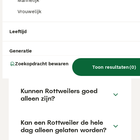
Mannelijk
locatie.
Vrouwelijk
Is een Rottweiler een lieve
Leeftijd
hond?
Generatie
Hoe oud wordt een
Zoekopdracht bewaren
Rottweiler?
Toon resultaten
(
0
)
Kunnen Rottweilers goed
alleen zijn?
Kan een Rottweiler de hele
dag alleen gelaten worden?