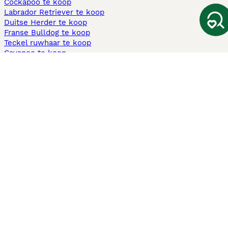
Cockapoo te koop
Labrador Retriever te koop
Duitse Herder te koop
Franse Bulldog te koop
Teckel ruwhaar te koop
Cavapoo te koop
Andere populaire pagina's
Honden te koop in Amsterdam
Pups te koop Limburg​
Pups te koop Friesland​
Honden te koop in Gelderland
Honden te koop in Den Haag
Honden te koop in Enschede
Adopteer hond in Nederland
Informatie
Over ons
Privacybeleid
Support
Pers