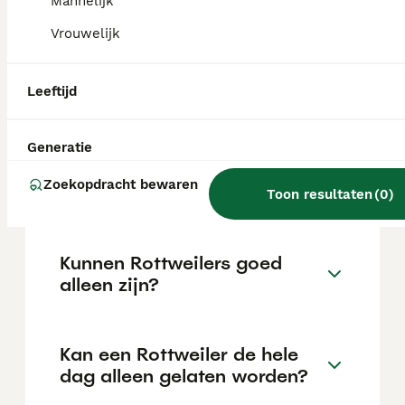
Mannelijk
locatie.
Vrouwelijk
Is een Rottweiler een lieve
Leeftijd
hond?
Generatie
Hoe oud wordt een
Zoekopdracht bewaren
Rottweiler?
Toon resultaten
(
0
)
Kunnen Rottweilers goed
alleen zijn?
Kan een Rottweiler de hele
dag alleen gelaten worden?