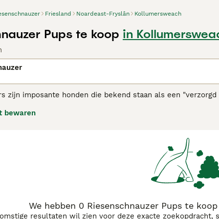
esenschnauzer
Friesland
Noardeast-Fryslân
Kollumersweach
nauzer Pups te koop
in Kollumerswea
n
nauzer
s zijn imposante honden die bekend staan als een "verzorgd 
air bij mensen over de hele wereld. Ze hebben een geweldig 
t bewaren
edreigd voelen.
nschnauzer adviespagina
voor informatie over dit hondenras.
We hebben 0 Riesenschnauzer Pups te koop
komstige resultaten wil zien voor deze exacte zoekopdracht, 