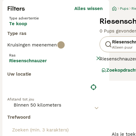
Filters
Alles wissen
Pups
Ri
Type advertentie
Riesensch
Te koop
0 Pups gevonde
Type ras
Riesensch
Kruisingen meenemen
Alleen puur
Ras
Riesenschnauzer
Riesenschnauzer
Het ras is popul
Zoekopdrach
tenzij ze zich b
Uw locatie
Lees onze
Riese
Afstand tot jou
Trefwoord
Als je toe