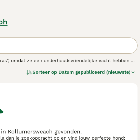
ch
ras", omdat ze een onderhoudsvriendelijke vacht hebben.
persoonlijkheid en zullen zelden agressief gedrag vertonen,
Sorteer op
Datum gepubliceerd (nieuwste)
 in Kollumersweach gevonden.
sla dan je zoekopdracht op en vind jouw perfecte hond: