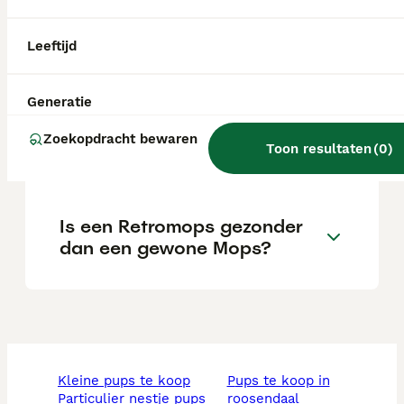
fokker.
Leeftijd
Wat is een Retromops?
Generatie
Wat is het karakter van een
Zoekopdracht bewaren
Toon resultaten
(
0
)
Retromopshond?
Is een Retromops gezonder
dan een gewone Mops?
kleine pups te koop
pups te koop in
particulier nestje pups
roosendaal