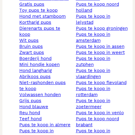
gratis pups
pups te koop noord
toy pups te koop
holland
hond met stamboom
pups te koop in
kortharig pups
lelystad
dierenarts pups te
pups te koop groningen
koop
pups te koop in
wit pups
amsterdam
bruin pups
pups te koop in assen
zwart pups
pups te koop in weert
boerderij hond
pups te koop in
mini hondje kopen
zutphen
hond langharig
pups te koop in
abrikoos pups
vlaardingen
niet-rashonden pups
pups te koop flevoland
te koop
pups te koop in
volwassen honden
rotterdam
grijs pups
pups te koop in
hond blauwe
zoetermeer
reu hond
pups te koop in venlo
teef hond
pups te koop noord
pups te koop in almere
brabant
pups te koop in
pups te koop in