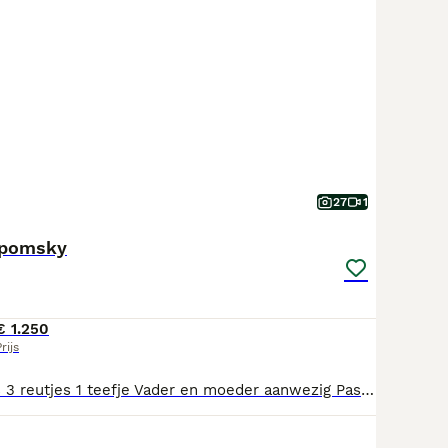
27
1
 pomsky
€ 1.250
rijs
3 prachtige pups 3 reutjes 1 teefje Vader en moeder aanwezig Paspoort chip enting ontworming zijn geregeld Altijd welkom om te horen kijken