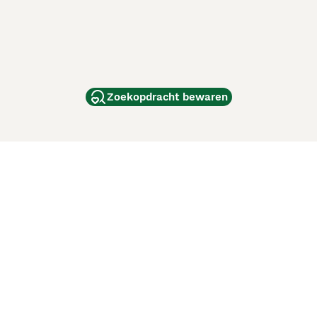
Zoekopdracht bewaren
dam
and
ag
de
d
ci Animali
Lancaster Puppies