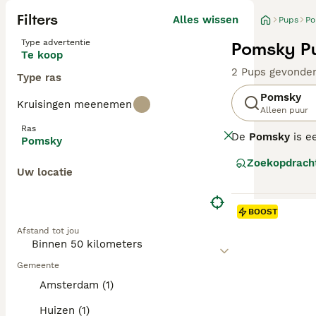
Filters
Alles wissen
Pups
Po
Type advertentie
Pomsky Pu
Te koop
2 Pups gevonde
Type ras
Pomsky
Kruisingen meenemen
Alleen puur
Ras
De
Pomsky
is e
Pomsky
Dit ras vindt z
Zoekopdrach
formaat van de P
Uw locatie
karakter. De vac
Qua temperament
vereist. Ze zijn
BOOST
van de Pomsky, 
Afstand tot jou
Nederland is de
zoek zijn naar 
Gemeente
Amsterdam (1)
Huizen (1)