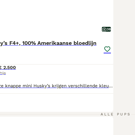
38
’s F4+, 100% Amerikaanse bloedlijn
€ 2.500
rijs
Laatste pup! Deze knappe mini Husky’s krijgen verschillende kleuren ogen, vacht en gewicht. Alle de prachtige Husky aftekening en masker. Hun karakters een mix van vrolijke, eigenwijze Husky en dappere, knuffel Pomeriaan. Wie het eerst reserveert heeft de eerste keuze! De pups verlaten het nest met: Verkoop contract Paspoort en chip Stamboom Ontwormt Gevaccineerd Gezondheidsverklaring van de dierenarts Puppy starter pakket met voer, speeltjes, riem e.d. De prijs van een pup zal variëren tussen 2000,- euro en 3500,- euro. Een standaard maat met bruine ogen 2000,- euro Een kleine maat met blauwe ogen 3500,- euro. Meer informatie op de website: https://www.lawdipawpomsky.nl/ Facebook: https://www.facebook.com/profile.php?id=61587932529952 Bij vragen mail: info@lawdipawpomsky.nl
ALLE PUPS