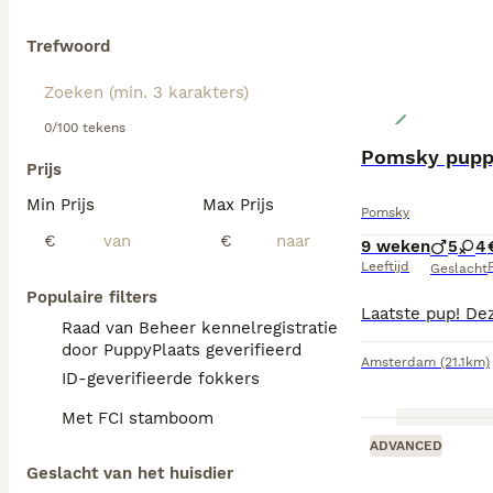
Trefwoord
0/100 tekens
Pomsky puppy
Prijs
Min Prijs
Max Prijs
Pomsky
€
€
9 weken
5
4
Leeftijd
P
Geslacht
Populaire filters
Raad van Beheer kennelregistratie
door PuppyPlaats geverifieerd
Amsterdam
(21.1km)
ID-geverifieerde fokkers
Met FCI stamboom
ADVANCED
Geslacht van het huisdier