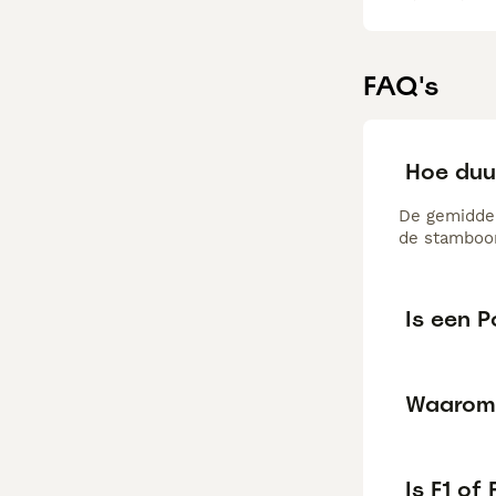
FAQ's
Hoe duu
De gemiddel
de stamboom
Is een 
Waarom
Is F1 of