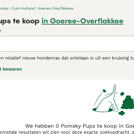
msky
Zuid-Holland
Goeree-Overflakkee
ps te koop
in Goeree-Overflakkee
n
en relatief nieuw hondenras dat ontstaan is uit een kruising 
ijn oorsprong in de Verenigde Staten en combineert het slim
t bewaren
omeranian. Pomsky pups zijn bijzonder populair in Nederland 
ht van de Pomsky is dik en pluizig, vaak in kleuren zoals grijs
 zijn Pomsky honden intelligent, speels en sociaal maar ku
 geschikt voor actieve eigenaren die tijd en energie hebben vo
zoals regelmatige vachtverzorging en voldoende beweging, e
 populariteit van termen zoals “pomsky kopen”, “pomsky pup”
betrouwbare fokkers en informatie over de aanschaf van een
We hebben 0 Pomsky Pups te koop in Goe
komstige resultaten wil zien voor deze exacte zoekopdracht, 