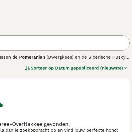
tussen de
Pomeranian
(Dwergkees) en de Siberische Husky.
me en energieke karakter van de Husky met het compacte
Sorteer op
Datum gepubliceerd (nieuwste)
en België, mede door hun schattige uiterlijk en levendige
, zwart en wit, wat hen een miniatuur husky-uiterlijk geeft.
nnen ook eigenzinnig zijn, wat een consequente opvoeding
or dagelijkse beweging en training. Let op dat de verzorging
ssentieel is om gezondheidsproblemen te voorkomen. In
 en “pomsky prijs” hoog, wat aangeeft dat veel mensen op
 Pomsky puppy.
ree-Overflakkee gevonden.
sla dan je zoekopdracht op en vind jouw perfecte hond: