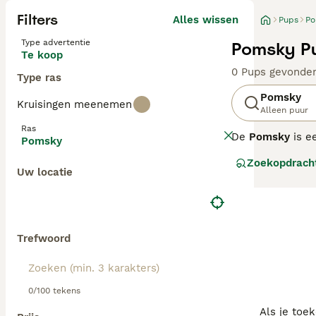
Filters
Alles wissen
Pups
Po
Type advertentie
Pomsky Pu
Te koop
0 Pups gevonde
Type ras
Pomsky
Kruisingen meenemen
Alleen puur
Ras
De
Pomsky
is e
Pomsky
Dit ras vindt z
Zoekopdrach
formaat van de P
Uw locatie
karakter. De vac
Qua temperament
vereist. Ze zijn
van de Pomsky, 
Nederland is de
Trefwoord
zoek zijn naar 
0/100 tekens
Als je toe