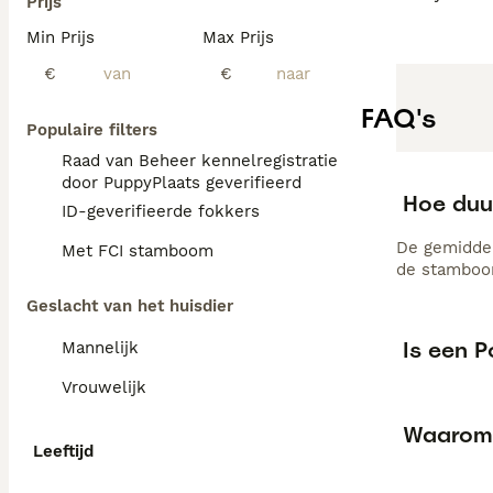
Prijs
Min Prijs
Max Prijs
€
€
FAQ's
Populaire filters
Raad van Beheer kennelregistratie
door PuppyPlaats geverifieerd
Hoe duu
ID-geverifieerde fokkers
De gemiddel
Met FCI stamboom
de stamboom
Geslacht van het huisdier
Is een 
Mannelijk
Vrouwelijk
Waarom
Leeftijd