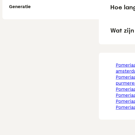
Hoe lang
Generatie
Wat zij
pomeriaan in
amsterd
pomeriaan in
purmere
pomeria
pomeria
pomeria
pomeria