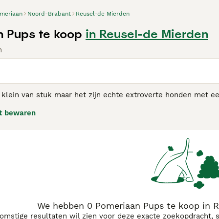
meriaan
Noord-Brabant
Reusel-de Mierden
 Pups te koop
in Reusel-de Mierden
n
klein van stuk maar het zijn echte extroverte honden met een
Spitz type honden en hebben een zeer vos-achtig uiterlijk ve
t bewaren
ikt zijn om het ras te fokken. Koningin Victoria maakte deze
iaan adviespagina
voor informatie over dit hondenras.
We hebben 0 Pomeriaan Pups te koop in R
komstige resultaten wil zien voor deze exacte zoekopdracht, 