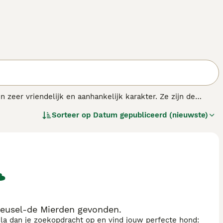
 zeer vriendelijk en aanhankelijk karakter. Ze zijn de
rpakt in een pluizige vacht. De Pomeriaan is een van de
Sorteer op
Datum gepubliceerd (nieuwste)
 kleine honden populair tijdens haar regeerperiode in de
eusel-de Mierden gevonden.
sla dan je zoekopdracht op en vind jouw perfecte hond: