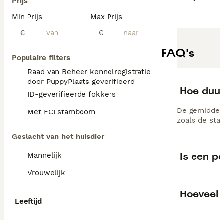
Prijs
Min Prijs
Max Prijs
€
€
FAQ's
Populaire filters
Raad van Beheer kennelregistratie
door PuppyPlaats geverifieerd
Hoe duu
ID-geverifieerde fokkers
De gemiddel
Met FCI stamboom
zoals de st
Geslacht van het huisdier
Is een 
Mannelijk
Vrouwelijk
Hoeveel
Leeftijd