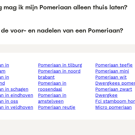
 mag ik mijn Pomeriaan alleen thuis laten?
n de voor- en nadelen van een Pomeriaan?
pomeriaan in tilburg
pomeriaan teefje
am
pomeriaan in noord
pomeriaan mini
brabant
pomeriaan wit
nd
pomeriaan in
dwergkees pomer
an in schagen
roosendaal
pomeriaan zwart
an in eindhoven
pomeriaan in
dwergkee
an in oss
amstelveen
fci stamboom ho
an in veldhoven
pomeriaan reutje
micro pomeriaan