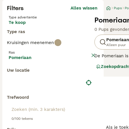
Filters
Alles wissen
Pups
Po
Type advertentie
Pomeriaan
Te koop
0 Pups gevonde
Type ras
Pomeriaan
Kruisingen meenemen
Alleen puur
Ras
De Pomeriaan is 
Pomeriaan
kleinste van de 
Zoekopdrach
honden die gebru
Uw locatie
jaren 1900.
Lees onze
Pomer
Trefwoord
0/100 tekens
Als je toe