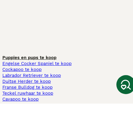
Puppies en pups te koop
Engelse Cocker Spaniel te koop
Cockapoo te koop
Labrador Retriever te koop
Duitse Herder te koop
Franse Bulldog te koop
Teckel ruwhaar te koop
Cavapoo te koop
Andere populaire pagina's
Honden te koop in Amsterdam
Pups te koop Limburg​
Pups te koop Friesland​