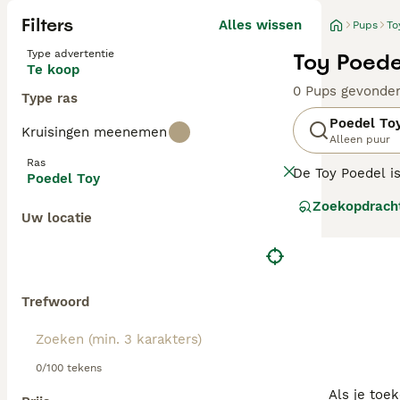
Filters
Alles wissen
Pups
To
Type advertentie
Toy Poede
Te koop
0 Pups gevonde
Type ras
Poedel To
Kruisingen meenemen
Alleen puur
Ras
De Toy Poedel i
Poedel Toy
meest populaire
Zoekopdrach
met hun hoge int
Uw locatie
showring dankzi
Lees onze
Poede
Trefwoord
0/100 tekens
Als je toe