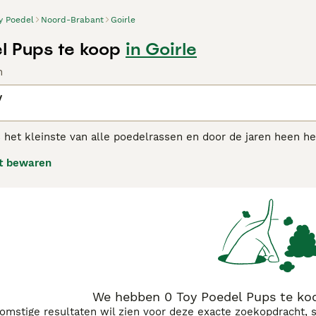
y Poedel
Noord-Brabant
Goirle
l Pups te koop
in Goirle
n
y
s het kleinste van alle poedelrassen en door de jaren heen 
 hondenrassen behoren. Net als de standaard- en Dwergpoedel
t bewaren
elligentie, heeft ervoor gezorgd dat deze charmante kleine h
j hun bereidheid om te presteren en hun goede zin.
l Toy adviespagina
voor informatie over dit hondenras.
We hebben 0 Toy Poedel Pups te koo
komstige resultaten wil zien voor deze exacte zoekopdracht, 