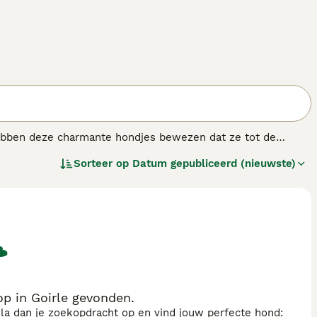
hebben deze charmante hondjes bewezen dat ze tot de
s, verharen Dwergpoedels niet. Dit feit, in combinatie
Sorteer op
Datum gepubliceerd (nieuwste)
ondjes enorm geliefd zijn. Ze doen het ook altijd goed in de
p in Goirle gevonden.
sla dan je zoekopdracht op en vind jouw perfecte hond: