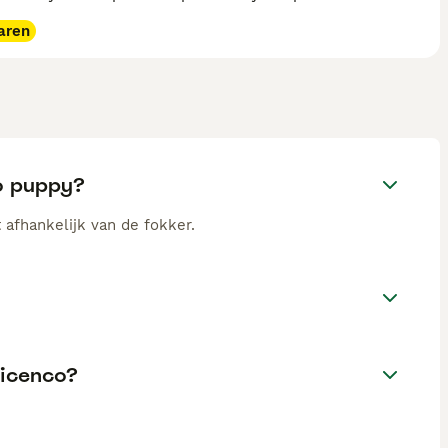
aren
co puppy?
 afhankelijk van de fokker.
bicenco?