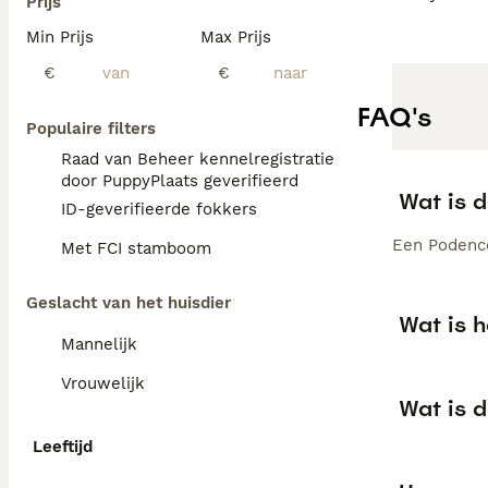
Prijs
Min Prijs
Max Prijs
€
€
FAQ's
Populaire filters
Raad van Beheer kennelregistratie
door PuppyPlaats geverifieerd
Wat is 
ID-geverifieerde fokkers
Een Podenco 
Met FCI stamboom
Geslacht van het huisdier
Wat is 
Mannelijk
Vrouwelijk
Wat is 
Leeftijd