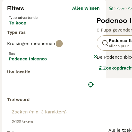
Filters
Alles wissen
Pups
Po
Type advertentie
Podenco I
Te koop
0 Pups gevonde
Type ras
Podenco I
Kruisingen meenemen
Alleen puur
Ras
De
Podenco Ibi
Podenco Ibicenco
Zee, ten oosten 
Zoekopdrach
Podenco ibicenco
Uw locatie
de eventuele ge
Lees onze
Poden
Trefwoord
0/100 tekens
Als je toe