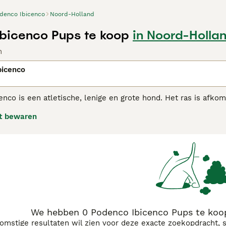
denco Ibicenco
Noord-Holland
bicenco Pups te koop
in Noord-Holla
n
bicenco
cenco
is een atletische, lenige en grote hond. Het ras is afko
van Spanje. Het is een jachthond, die onder meer jaagt op k
t bewaren
 is aanhankelijk en is een trouwe metgezel. Het is een liefde
zinsleden ontwikkelt.
co Ibicenco
adviespagina
voor informatie over dit hondenras.
We hebben 0 Podenco Ibicenco Pups te koo
komstige resultaten wil zien voor deze exacte zoekopdracht, 