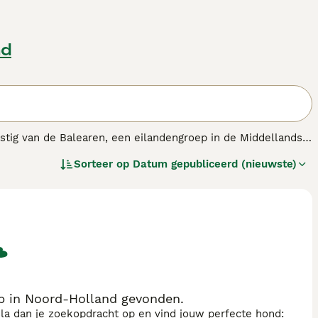
nd
mstig van de Balearen, een eilandengroep in de Middellandse
onijnen en hazen. Het ras is verwant aan de Pharaohond. De
Sorteer op
Datum gepubliceerd (nieuwste)
volle hond die een zeer sterke relatie met zijn eigenaar en
p in Noord-Holland gevonden.
sla dan je zoekopdracht op en vind jouw perfecte hond: