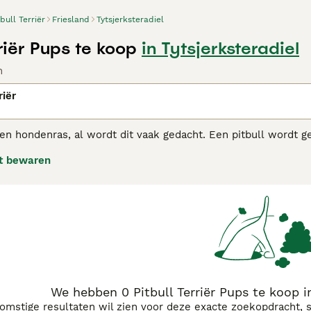
tbull Terriër
Friesland
Tytsjerksteradiel
rriër Pups te koop
in Tytsjerksteradiel
n
riër
geen hondenras, al wordt dit vaak gedacht. Een pitbull wordt
onder een brede kaak en atletische bouw. De Amerikaanse Pitb
t bewaren
riër, Staffordshire-bulterriër, Dogo argentino, Bulterriër, B
l Terriër adviespagina voor informatie over dit hondenras.
We hebben 0 Pitbull Terriër Pups te koop i
komstige resultaten wil zien voor deze exacte zoekopdracht, 