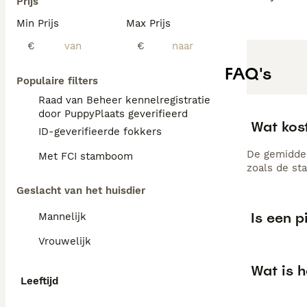
Prijs
Min Prijs
Max Prijs
€
€
FAQ's
Populaire filters
Raad van Beheer kennelregistratie
door PuppyPlaats geverifieerd
Wat kost
ID-geverifieerde fokkers
De gemiddeld
Met FCI stamboom
zoals de st
Geslacht van het huisdier
Is een p
Mannelijk
Vrouwelijk
Wat is h
Leeftijd