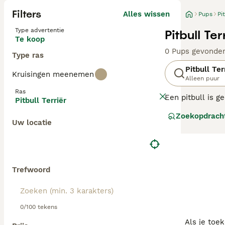
Filters
Alles wissen
Pups
Pi
Type advertentie
Pitbull Te
Te koop
0 Pups gevonde
Type ras
Pitbull Ter
Kruisingen meenemen
Alleen puur
Ras
Een pitbull is 
Pitbull Terriër
kenmerken, waar
Zoekopdrach
Staffordshireter
Uw locatie
te maken.
Lees onze Pitbul
Trefwoord
0/100 tekens
Als je toe