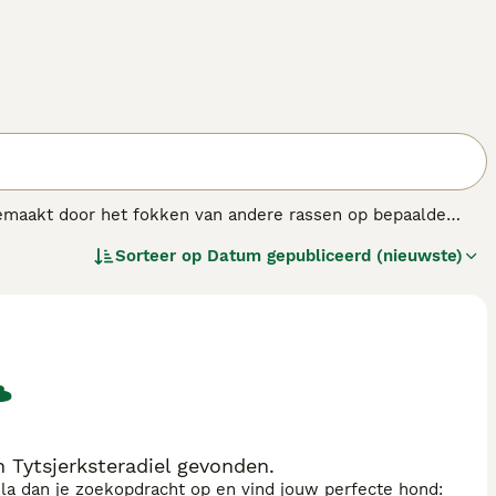
 gemaakt door het fokken van andere rassen op bepaalde
ull terriër, Indiase Bulterriër, Amerikaanse
Sorteer op
Datum gepubliceerd (nieuwste)
ulldog worden gebruikt om ongeregistreerde raskruisingen mee
n Tytsjerksteradiel gevonden.
sla dan je zoekopdracht op en vind jouw perfecte hond: